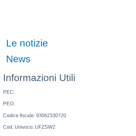
Le notizie
News
Informazioni Utili
PEC:
bais03700e@pec.istruzione.it
PEO:
bais03700e@istruzione.it
Codice fiscale: 93062330720
Cod. Univoco: UFZSW2