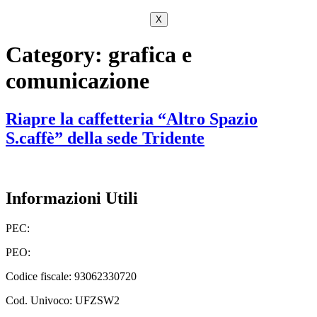
X
Category:
grafica e
comunicazione
Riapre la caffetteria “Altro Spazio
S.caffè” della sede Tridente
Informazioni Utili
PEC:
bais03700e@pec.istruzione.it
PEO:
bais03700e@istruzione.it
Codice fiscale: 93062330720
Cod. Univoco: UFZSW2