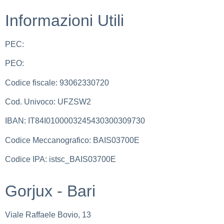
Informazioni Utili
PEC:
bais03700e@pec.istruzione.it
PEO:
bais03700e@istruzione.it
Codice fiscale: 93062330720
Cod. Univoco: UFZSW2
IBAN: IT84I0100003245430300309730
Codice Meccanografico: BAIS03700E
Codice IPA: istsc_BAIS03700E
Gorjux - Bari
Viale Raffaele Bovio, 13